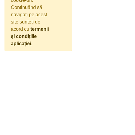
cookie-uri.
Continuând să
navigați pe acest
site sunteți de
acord cu
termenii
și condițiile
aplicației.
Annuntia - serviciul de notificări prin e-mail,
SMS și push în aplicații mobile pentru
Utilități, Firme și Instituții este operat de Set
Mobile SRL, CUI RO15967245,
J40/16520/2003.